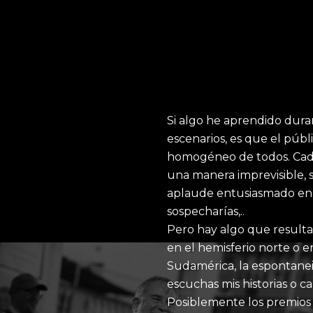
Si algo he aprendido dura
escenarios, es que el públ
homogéneo de todos. Cada 
una manera imprevisible, s
aplaude entusiasmado en
sospecharías,..
Pero hay algo que resulta i
en el hemisferio norte o e
Sudamérica, la espontanei
escuchas mis historias o c
Posiblemente los premios