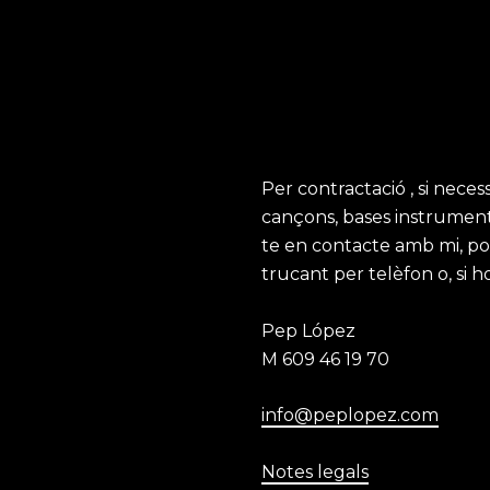
Per contractació , si neces
cançons, bases instrument
te en contacte amb mi, pot
trucant per telèfon o, si h
Pep López
M 609 46 19 70
info@peplopez.com
Notes legals