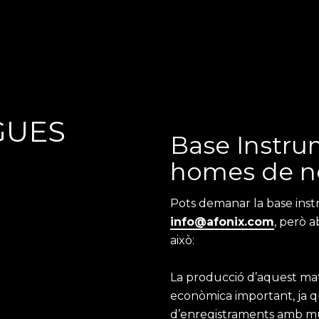
GUES
Base Instru
homes de n
Pots demanar la base inst
info@afonix.com
, però a
això:
La producció d’aquest mat
econòmica important, ja qu
d’enregistraments amb músi