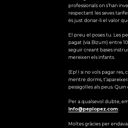
professionals on s’han inve
respectant les seves tarif
és just donar-li el valor qu
El preu el poses tu. Les 
pagat (via Bizum) entre 10 
seguir creant bases instr
mereixen els infants.
(Ep! I si no vols pagar res,
mentre dorms, t’apareixerà l
pessigolles als peus. Quin
Per a qualsevol dubte, em
info@peplopez.com
.
Moltes gràcies per endava