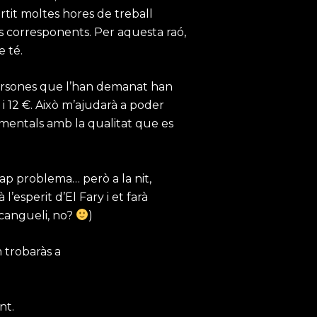
rtit moltes hores de treball
es corresponents. Per aquesta raó,
e té.
persones que l’han demanat han
i 12 €. Això m’ajudarà a poder
umentals amb la qualitat que es
 cap problema… però a la nit,
’esperit d’El Fary i et farà
 cangueli, no?
)
 trobaràs a
nt.