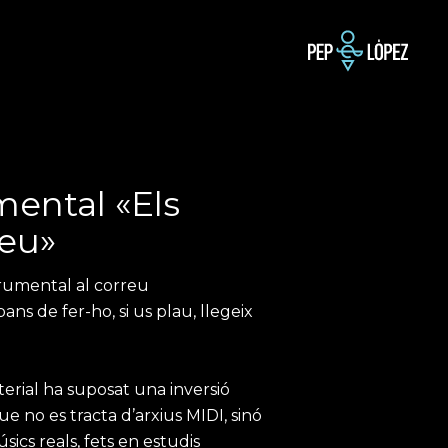
mental «Els
eu»
rumental al correu
bans de fer-ho, si us plau, llegeix
erial ha suposat una inversió
e no es tracta d’arxius MIDI, sinó
cs reals, fets en estudis